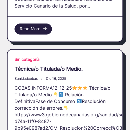
Servicio Canario de la Salud, por...
Read More
Sin categoría
Técnica/o Titulada/o Medio.
Sanidadcobas
Dic 16, 2025
COBAS INFORMA12-12-25
Técnica/o
Titulada/o Medio.
Relación
DefinitivaFase de Concurso
Resolución
corrección de errores.
https://www3.gobiernodecanarias.org/sanidad/scs/
d74a-11f0-8487-
9b95e0987ad2/CM_Resolucion%20Correcci%C3%B3