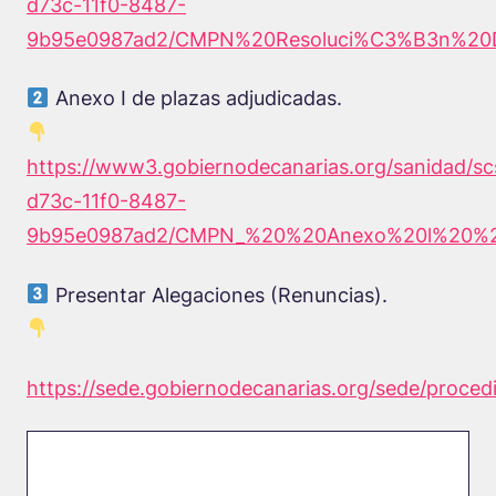
d73c-11f0-8487-
9b95e0987ad2/CMPN%20Resoluci%C3%B3n%20Di
Anexo I de plazas adjudicadas.
https://www3.gobiernodecanarias.org/sanidad/s
d73c-11f0-8487-
9b95e0987ad2/CMPN_%20%20Anexo%20l%20%20D
Presentar Alegaciones (Renuncias).
https://sede.gobiernodecanarias.org/sede/proced