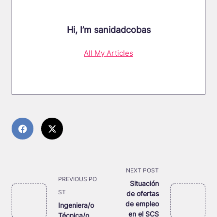
Hi, I’m
sanidadcobas
All My Articles
<span
NEXT POST
PREVIOUS PO
class="nav-
Situación
ST
de ofertas
subtitle
de empleo
Ingeniera/o
screen-
en el SCS
Técnica/o