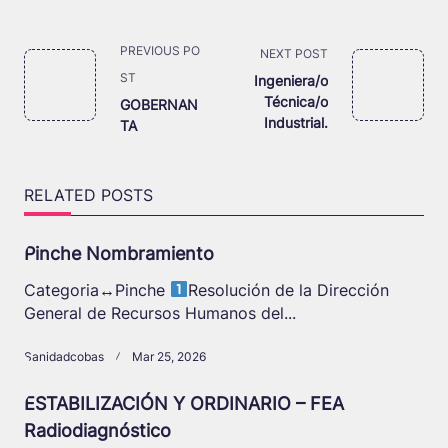
<span
PREVIOUS PO
NEXT POST
class="nav-
ST
Ingeniera/o
subtitle
Técnica/o
GOBERNAN
Industrial.
TA
screen-
reader-
text">Page</span>
RELATED POSTS
Pinche Nombramiento
Categoria
↔️
Pinche
Resolución de la Dirección
General de Recursos Humanos del...
Sanidadcobas
Mar 25, 2026
ESTABILIZACIÓN Y ORDINARIO – FEA
Radiodiagnóstico