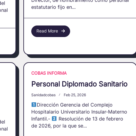
Director, de nombramiento como personal
del
estatutario fijo en...
onal
Read More
COBAS INFORMA
Personal Diplomado Sanitario
Sanidadcobas
Feb 25, 2026
Dirección Gerencia del Complejo
Hospitalario Universitario Insular-Materno
Infantil.-
Resolución de 13 de febrero
del
de 2026, por la que se...
onal