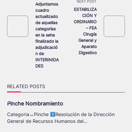
NEXT POST
subtitle
Adjuntamos
ESTABILIZA
cuadro
screen-
CIÓN Y
actualizado
reader-
ORDINARIO
de aquellas
text">Page</span>
– FEA
categorías
Cirugía
en la seha
General y
finalizado la
Aparato
adjudicació
Digestivo
n de
INTERINIDA
DES
RELATED POSTS
Pinche Nombramiento
Categoria
↔️
Pinche
Resolución de la Dirección
General de Recursos Humanos del...