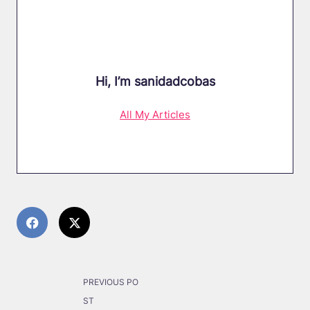
Hi, I’m
sanidadcobas
All My Articles
<span
PREVIOUS PO
class="nav-
ST