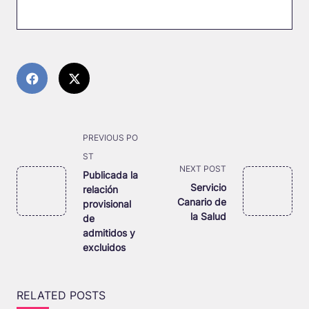
<span
PREVIOUS PO
class="nav-
ST
NEXT POST
subtitle
Publicada la
Servicio
relación
screen-
Canario de
provisional
reader-
la Salud
de
text">Page</span>
admitidos y
excluidos
RELATED POSTS