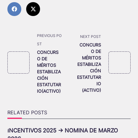
<span
PREVIOUS PO
NEXT POST
class="nav-
ST
CONCURS
subtitle
O DE
CONCURS
MÉRITOS
O DE
screen-
ESTABILIZA
MÉRITOS
reader-
CIÓN
ESTABILIZA
text">Page</span>
ESTATUTAR
CIÓN
IO
ESTATUTAR
(ACTIVO)
IO(ACTIVO)
RELATED POSTS
INCENTIVOS 2025 -> NOMINA DE MARZO