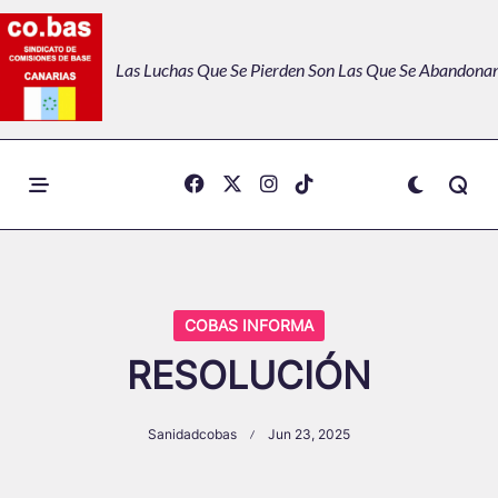
Skip
to
Las Luchas Que Se Pierden Son Las Que Se Abandonan
content
COBAS INFORMA
RESOLUCIÓN
Sanidadcobas
Jun 23, 2025