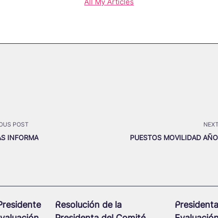
All My Articles
OUS POST
NEXT
S INFORMA
PUESTOS MOVILIDAD AÑO
pan>
Presidente
Resolución de la
Presidenta
valuación
Presidenta del Comité
Evaluació