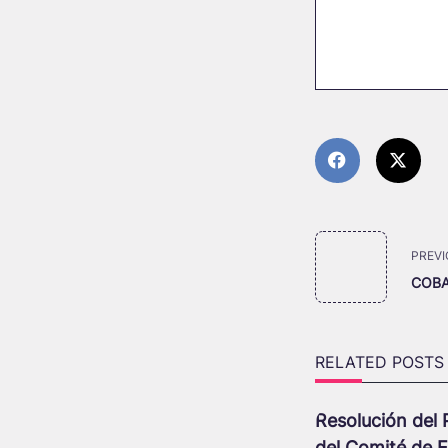
<span
PREVI
class="nav-
COBA
subtitle
screen-
reader-
RELATED POSTS
text">Page</s
Resolución del 
del Comité de E